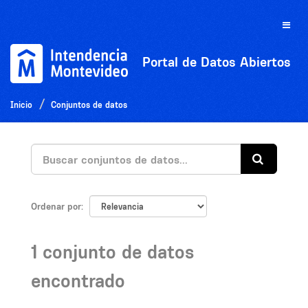
Ir
al
Toggle
contenido
naviga
Portal de Datos Abiertos
Inicio
Conjuntos de datos
Ordenar por
1 conjunto de datos
encontrado