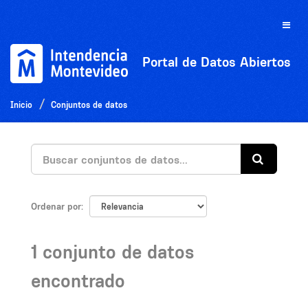
Ir
al
Toggle
contenido
naviga
Portal de Datos Abiertos
Inicio
Conjuntos de datos
Ordenar por
1 conjunto de datos
encontrado