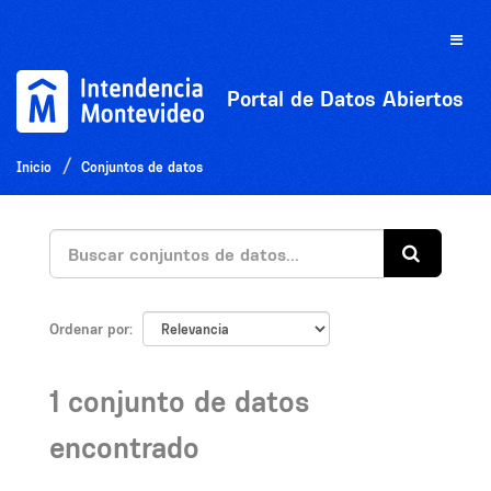
Ir
al
Toggle
contenido
naviga
Portal de Datos Abiertos
Inicio
Conjuntos de datos
Ordenar por
1 conjunto de datos
encontrado