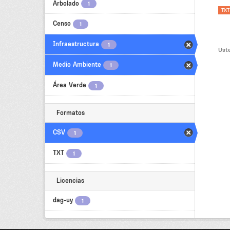
Arbolado
1
TXT
Censo
1
Infraestructura
1
Uste
Medio Ambiente
1
Área Verde
1
Formatos
CSV
1
TXT
1
Licencias
dag-uy
1