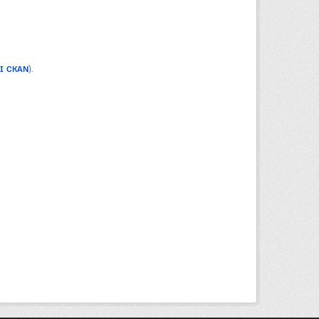
PI CKAN
).