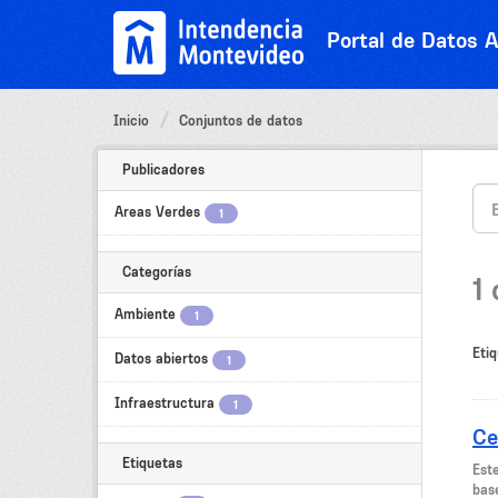
Ir
al
Portal de Datos A
contenido
Inicio
Conjuntos de datos
Publicadores
Areas Verdes
1
Categorías
1
Ambiente
1
Etiq
Datos abiertos
1
Infraestructura
1
Ce
Etiquetas
Est
bas