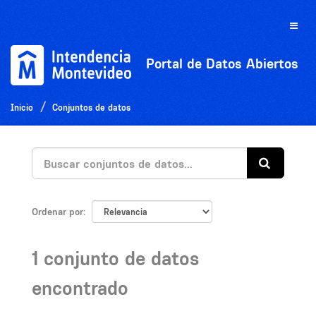
Ir
al
Toggle
contenido
naviga
Portal de Datos Abiertos
Inicio
Conjuntos de datos
Ordenar por
1 conjunto de datos
encontrado