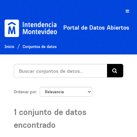
Ir
al
Toggle
contenido
naviga
Portal de Datos Abiertos
Inicio
Conjuntos de datos
Ordenar por
1 conjunto de datos
encontrado