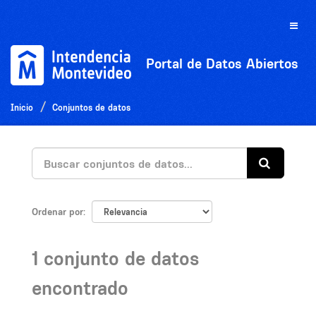
Ir
al
Toggle
contenido
naviga
Portal de Datos Abiertos
Inicio
Conjuntos de datos
Ordenar por
1 conjunto de datos
encontrado