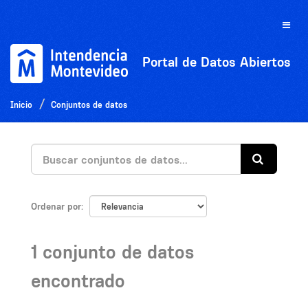
Ir
al
Toggle
contenido
naviga
Portal de Datos Abiertos
Inicio
Conjuntos de datos
Ordenar por
1 conjunto de datos
encontrado