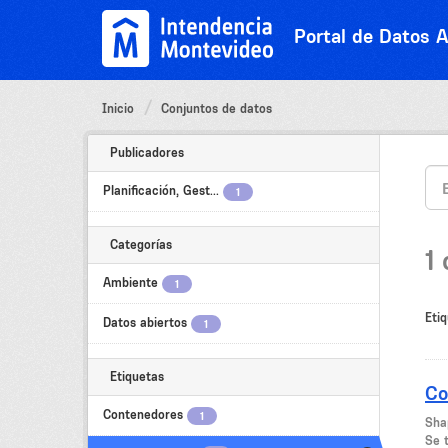
Ir
al
Portal de Datos A
contenido
Inicio
Conjuntos de datos
Publicadores
Planificación, Gest...
1
Categorías
1
Ambiente
1
Etiq
Datos abiertos
1
Etiquetas
Co
Contenedores
1
Shap
Se t