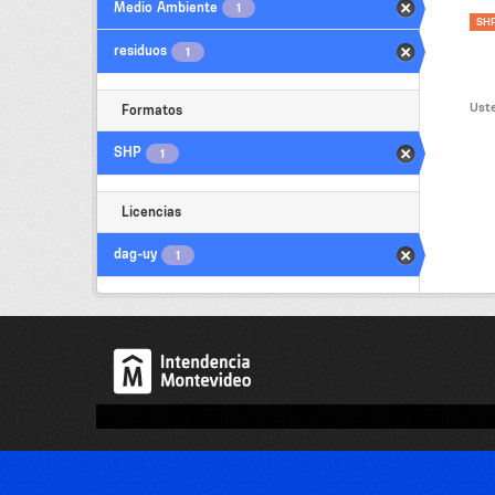
Medio Ambiente
1
SH
residuos
1
Uste
Formatos
SHP
1
Licencias
dag-uy
1