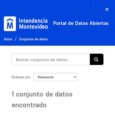
Ir
al
Toggle
contenido
naviga
Portal de Datos Abiertos
Inicio
Conjuntos de datos
Ordenar por
1 conjunto de datos
encontrado