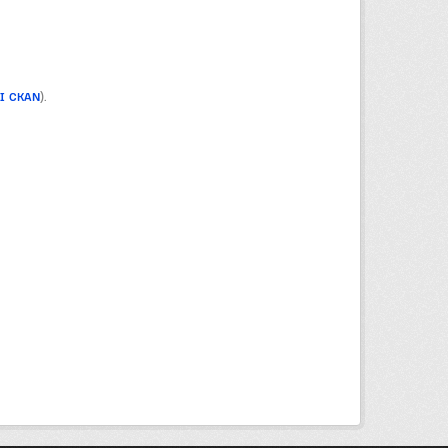
PI CKAN
).