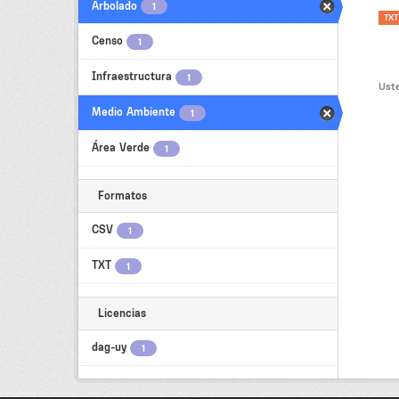
Arbolado
1
TXT
Censo
1
Infraestructura
1
Uste
Medio Ambiente
1
Área Verde
1
Formatos
CSV
1
TXT
1
Licencias
dag-uy
1