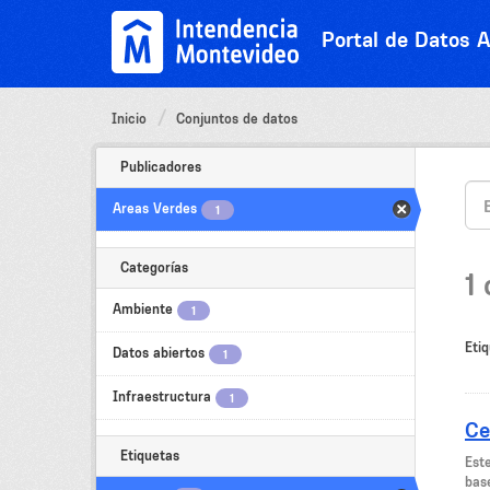
Ir
al
Portal de Datos A
contenido
Inicio
Conjuntos de datos
Publicadores
Areas Verdes
1
Categorías
1
Ambiente
1
Etiq
Datos abiertos
1
Infraestructura
1
Ce
Etiquetas
Est
bas