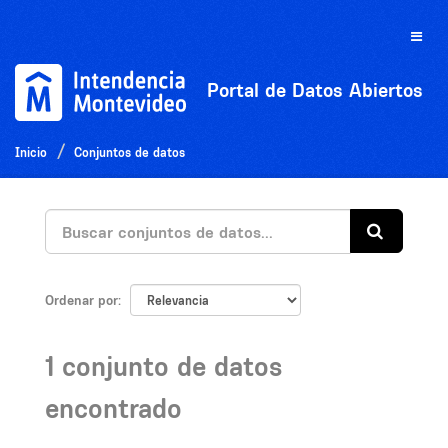
Ir
al
Toggle
contenido
naviga
Portal de Datos Abiertos
Inicio
Conjuntos de datos
Ordenar por
1 conjunto de datos
encontrado