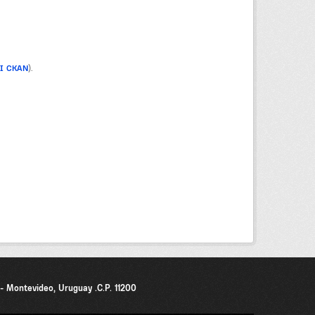
PI CKAN
).
0 - Montevideo, Uruguay .C.P. 11200