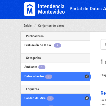
Ir
al
Portal de Datos A
contenido
Inicio
Conjuntos de datos
Publicadores
Evaluación de la Ca...
1
Categorías
1
Ambiente
1
Etiq
Datos abiertos
1
Etiquetas
Re
Calidad del Aire
1
La 
come