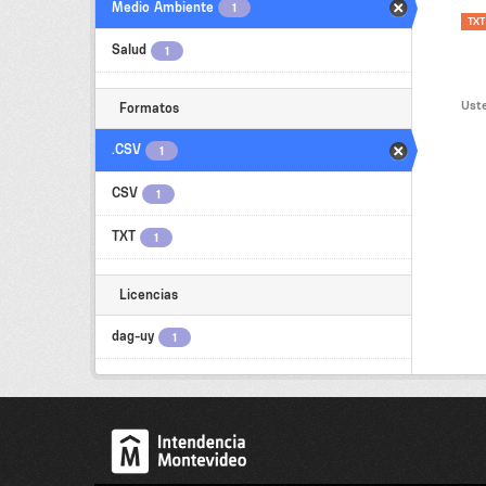
Medio Ambiente
1
TXT
Salud
1
Uste
Formatos
.CSV
1
CSV
1
TXT
1
Licencias
dag-uy
1