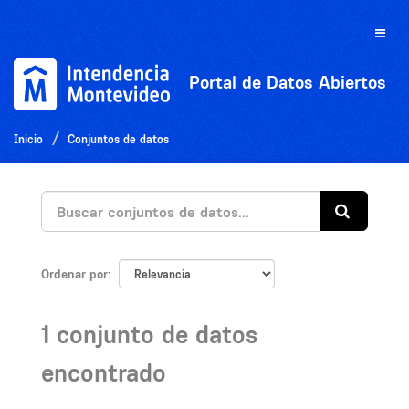
Ir
al
Toggle
contenido
naviga
Portal de Datos Abiertos
Inicio
Conjuntos de datos
Ordenar por
1 conjunto de datos
encontrado