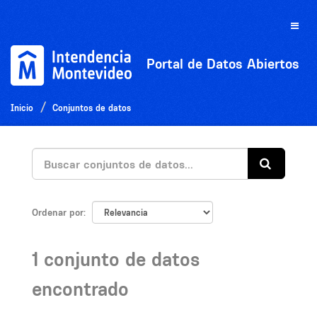
Ir
al
Toggle
contenido
naviga
Portal de Datos Abiertos
Inicio
Conjuntos de datos
Ordenar por
1 conjunto de datos
encontrado