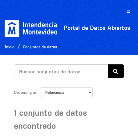
Ir
al
Toggle
contenido
naviga
Portal de Datos Abiertos
Inicio
Conjuntos de datos
Ordenar por
1 conjunto de datos
encontrado