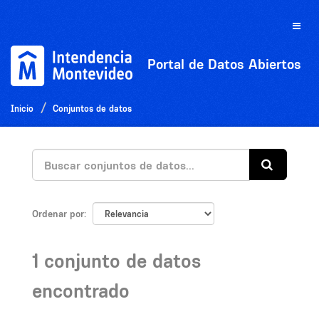
Ir
al
Toggle
contenido
naviga
Portal de Datos Abiertos
Inicio
Conjuntos de datos
Ordenar por
1 conjunto de datos
encontrado