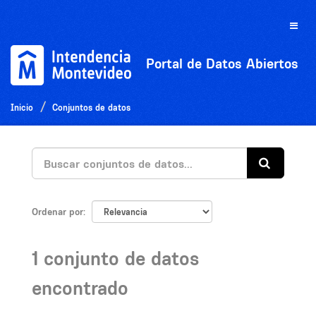
Ir
al
Toggle
contenido
naviga
Portal de Datos Abiertos
Inicio
Conjuntos de datos
Ordenar por
1 conjunto de datos
encontrado