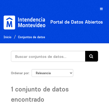
Ir
al
Toggle
contenido
naviga
Portal de Datos Abiertos
Inicio
Conjuntos de datos
Ordenar por
1 conjunto de datos
encontrado