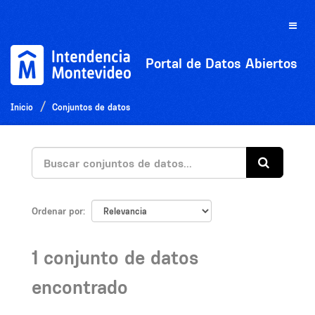
Ir
al
Toggle
contenido
naviga
Portal de Datos Abiertos
Inicio
Conjuntos de datos
Ordenar por
1 conjunto de datos
encontrado