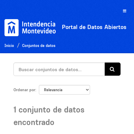
Ir
al
Toggle
contenido
naviga
Portal de Datos Abiertos
Inicio
Conjuntos de datos
Ordenar por
1 conjunto de datos
encontrado