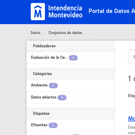
Ir
al
Portal de Datos A
contenido
Inicio
Conjuntos de datos
Publicadores
Evaluación de la Ca...
1
Categorías
1
Ambiente
1
Etiq
Datos abiertos
1
Etiquetas
Mo
Efluentes
1
Est
cons