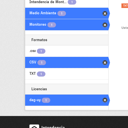
Intendencia de Mont...
1
TXT
Medio Ambiente
1
Monitoreo
1
Uste
Formatos
.csv
1
CSV
1
TXT
1
Licencias
dag-uy
1