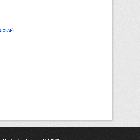
PI CKAN
).