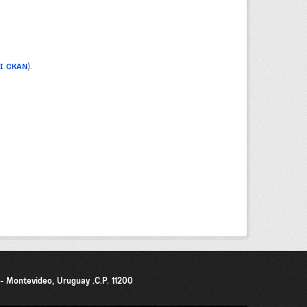
PI CKAN
).
0 - Montevideo, Uruguay .C.P. 11200