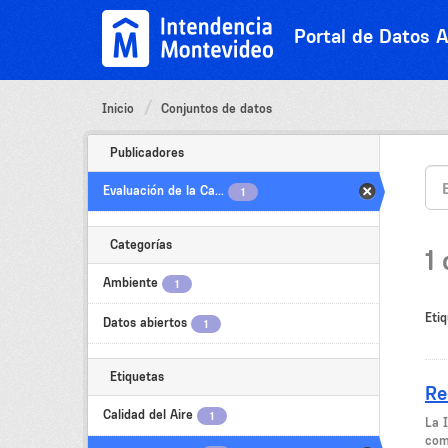
Ir
al
Portal de Datos A
contenido
Inicio
Conjuntos de datos
Publicadores
Evaluación de la Ca...
1
Categorías
1
Ambiente
1
Etiq
Datos abiertos
1
Etiquetas
Re
Calidad del Aire
1
La 
come