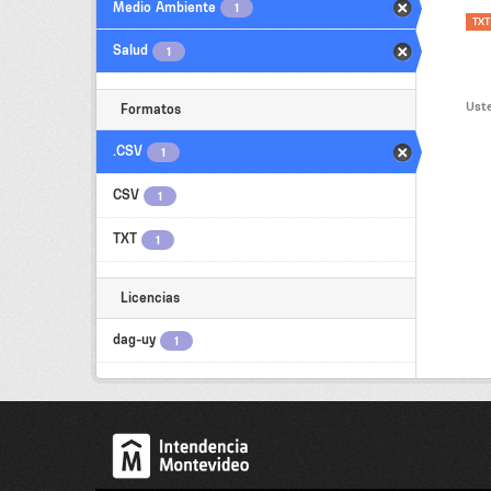
Medio Ambiente
1
TXT
Salud
1
Uste
Formatos
.CSV
1
CSV
1
TXT
1
Licencias
dag-uy
1