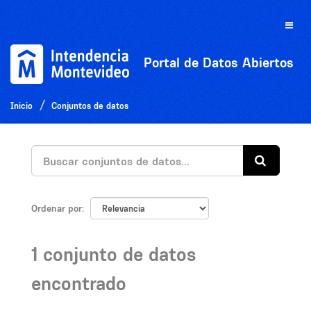
Ir
al
Toggle
contenido
naviga
Portal de Datos Abiertos
Inicio
Conjuntos de datos
Ordenar por
1 conjunto de datos
encontrado