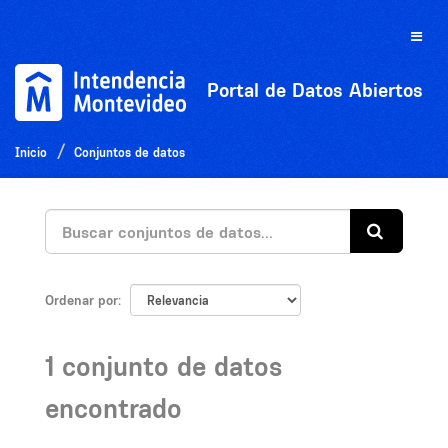
Ir
al
Toggle
contenido
naviga
Portal de Datos Abiertos
Inicio
Conjuntos de datos
Ordenar por
1 conjunto de datos
encontrado