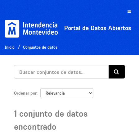
Ir
al
Toggle
contenido
naviga
Portal de Datos Abiertos
Inicio
Conjuntos de datos
Ordenar por
1 conjunto de datos
encontrado