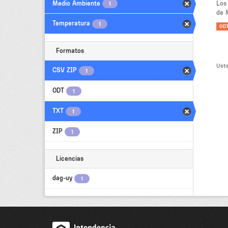
Medio Ambiente
Los
1
de 
Temperatura
1
OD
Formatos
Uste
CSV ZIP
1
ODT
1
TXT
1
ZIP
1
Licencias
dag-uy
1