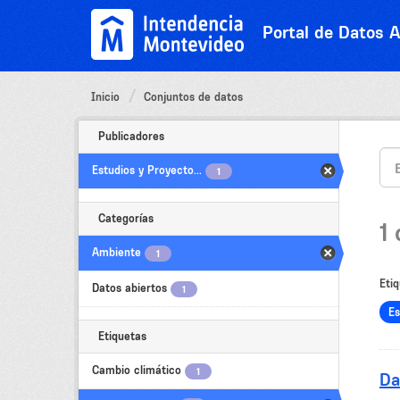
Ir
al
Portal de Datos A
contenido
Inicio
Conjuntos de datos
Publicadores
Estudios y Proyecto...
1
Categorías
1
Ambiente
1
Etiq
Datos abiertos
1
Es
Etiquetas
Cambio climático
1
Da