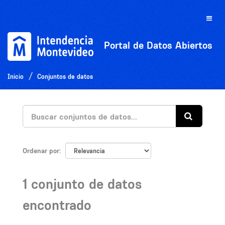
Ir
al
Toggle
contenido
naviga
Portal de Datos Abiertos
Inicio
Conjuntos de datos
Ordenar por
1 conjunto de datos
encontrado