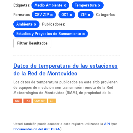
Etiquetas:
Medio Ambiente
Temperatura
Formatos:
CSV ZIP
ODT
ZIP
Categorías:
Ambiente
Publicadores:
Estudios y Proyectos de Saneamiento
Filtrar Resultados
Datos de temperatura de las estaciones
de la Red de Montevideo
Los datos de temperatura publicados en este sitio provienen
de equipos de medición con transmisión remota de la Red
Meteorológica de Montevideo (RMM), de propiedad de la...
ODT
TXT
CSV ZIP
ZIP
Usted también puede acceder a este registro utilizando la
API
(ver
Documentacion del API CKAN
).