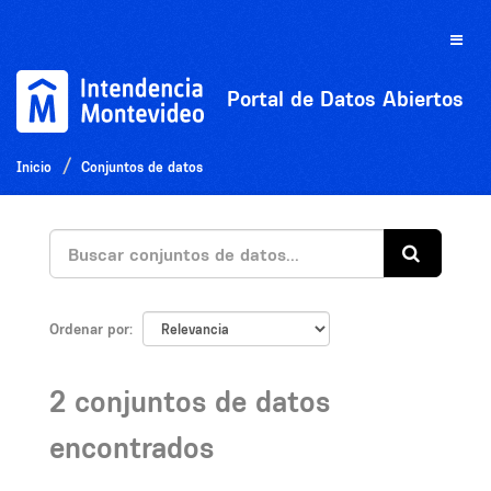
Ir
al
Toggle
contenido
naviga
Portal de Datos Abiertos
Inicio
Conjuntos de datos
Ordenar por
2 conjuntos de datos
encontrados