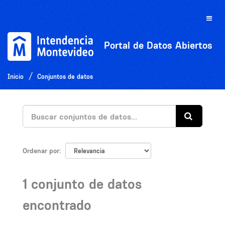
Ir
al
Toggle
contenido
naviga
Portal de Datos Abiertos
Inicio
Conjuntos de datos
Ordenar por
1 conjunto de datos
encontrado