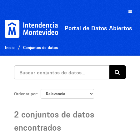
Ir
al
Toggle
contenido
naviga
Portal de Datos Abiertos
Inicio
Conjuntos de datos
Ordenar por
2 conjuntos de datos
encontrados