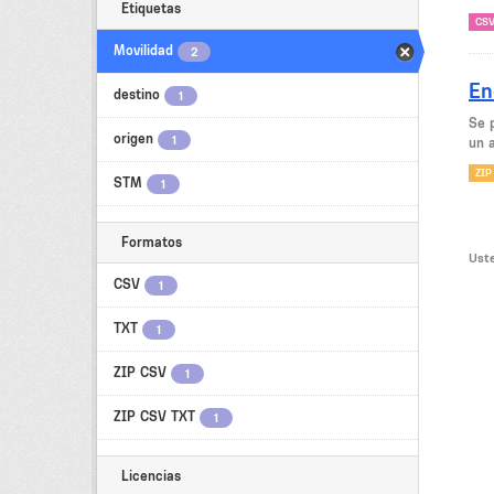
Etiquetas
CS
Movilidad
2
En
destino
1
Se 
origen
1
un 
ZIP
STM
1
Formatos
Uste
CSV
1
TXT
1
ZIP CSV
1
ZIP CSV TXT
1
Licencias