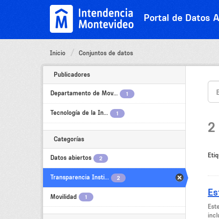
Ir
al
Portal de Datos A
contenido
Inicio
Conjuntos de datos
Publicadores
Departamento de Mov...
1
Tecnología de la In...
1
2
Categorías
Etiq
Datos abiertos
2
Transparencia Insti...
2
Es
Movilidad
1
Est
incl