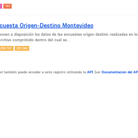
V
TXT
cuesta Origen-Destino Montevideo
ponen a disposición los datos de las encuestas origen destino realizadas en l
archivo comprimido dentro del cual se...
 CSV TXT
ZIP CSV
d también puede acceder a este registro utilizando la
API
(ver
Documentacion del A