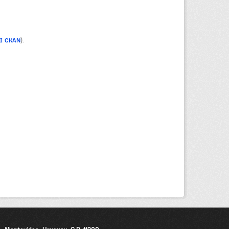
PI CKAN
).