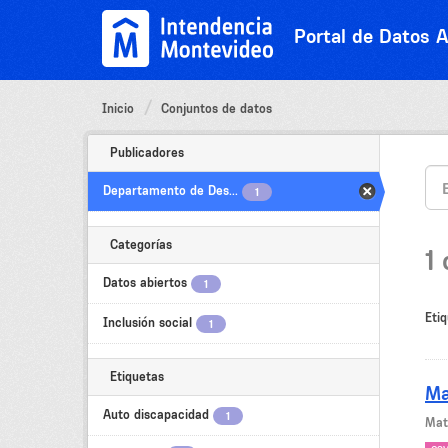
Ir
al
Portal de Datos A
contenido
Inicio
Conjuntos de datos
Publicadores
Departamento de Des...
1
Categorías
1
Datos abiertos
1
Etiq
Inclusión social
1
Etiquetas
Ma
Auto discapacidad
1
Mat