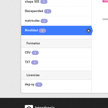
CS
chapa SDI
1
Discapacidad
1
Uste
matriculas
1
Movilidad
1
Formatos
CSV
1
TXT
1
Licencias
dag-uy
1