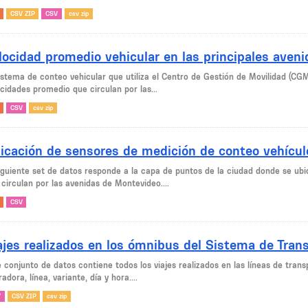
CSV ZIP
CSV
csv zip
locidad promedio vehicular en las principales aven
sistema de conteo vehicular que utiliza el Centro de Gestión de Movilidad (CG
cidades promedio que circulan por las...
CSV
csv zip
icación de sensores de medición de conteo vehícul
siguiente set de datos responde a la capa de puntos de la ciudad donde se ubi
circulan por las avenidas de Montevideo....
CSV
ajes realizados en los ómnibus del Sistema de Tran
e conjunto de datos contiene todos los viajes realizados en las líneas de tra
adora, línea, variante, día y hora....
V
CSV ZIP
csv zip