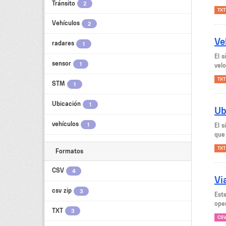
Tránsito
2
TXT
Vehículos
2
Ve
radares
1
El 
sensor
1
velo
TXT
STM
1
Ubicación
1
Ub
vehículos
1
El 
que 
TXT
Formatos
CSV
4
Vi
csv zip
3
Est
oper
TXT
3
CS