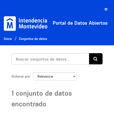
Ir
al
Toggle
contenido
naviga
Portal de Datos Abiertos
Inicio
Conjuntos de datos
Ordenar por
1 conjunto de datos
encontrado