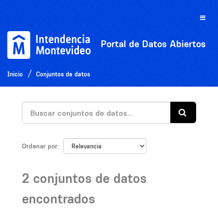
Ir
al
Toggle
contenido
naviga
Portal de Datos Abiertos
Inicio
Conjuntos de datos
Ordenar por
2 conjuntos de datos
encontrados