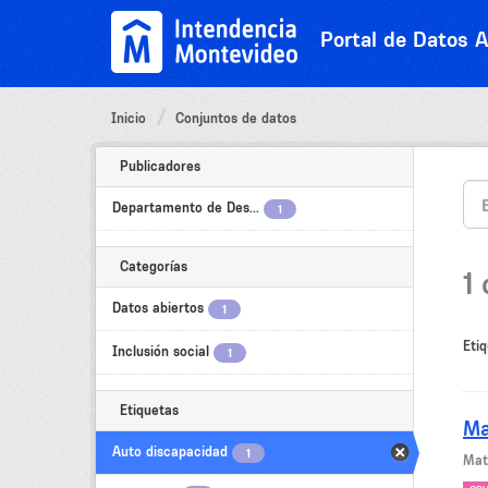
Ir
al
Portal de Datos A
contenido
Inicio
Conjuntos de datos
Publicadores
Departamento de Des...
1
Categorías
1
Datos abiertos
1
Etiq
Inclusión social
1
Etiquetas
Ma
Auto discapacidad
1
Mat