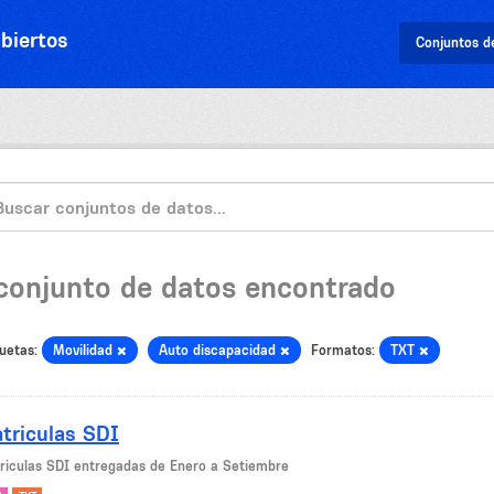
biertos
Conjuntos d
 conjunto de datos encontrado
uetas:
Movilidad
Auto discapacidad
Formatos:
TXT
triculas SDI
riculas SDI entregadas de Enero a Setiembre