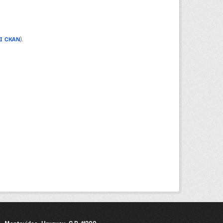
PI CKAN
).