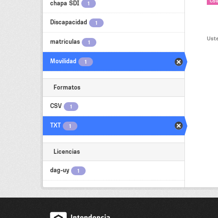
CS
chapa SDI
1
Discapacidad
1
Uste
matriculas
1
Movilidad
1
Formatos
CSV
1
TXT
1
Licencias
dag-uy
1