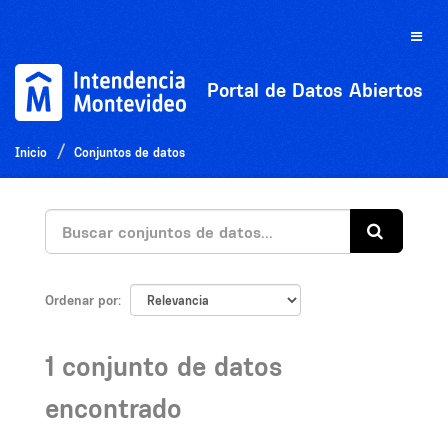
Ir
al
Toggle
contenido
naviga
Portal de Datos Abiertos
Inicio
Conjuntos de datos
Ordenar por
1 conjunto de datos
encontrado