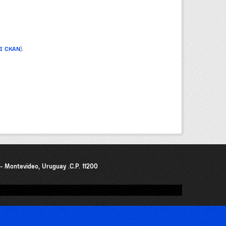
PI CKAN
).
0 - Montevideo, Uruguay .C.P. 11200