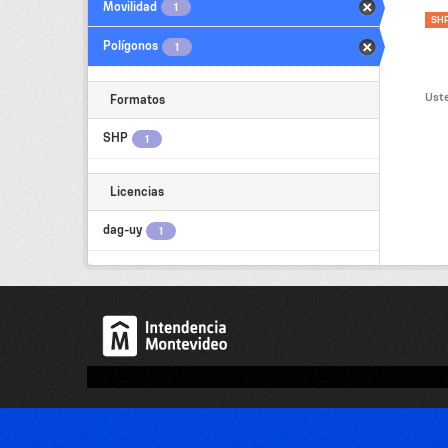
Movilidad
1
SH
Polígonos
1
Uste
Formatos
SHP
1
Licencias
dag-uy
1