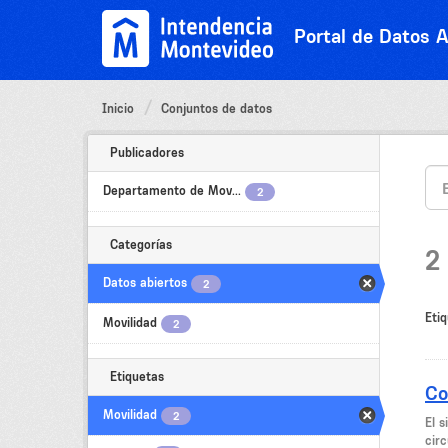
Ir
al
Portal de Datos A
contenido
Inicio
Conjuntos de datos
Publicadores
Departamento de Mov...
2
Categorías
2
Datos abiertos
2
Etiq
Movilidad
2
Etiquetas
Co
Movilidad
2
El 
circ