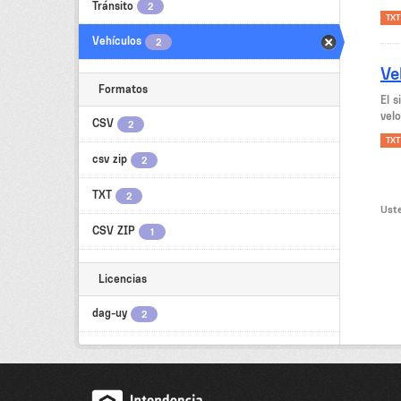
Tránsito
2
TXT
Vehículos
2
Ve
Formatos
El 
velo
CSV
2
TXT
csv zip
2
TXT
2
Uste
CSV ZIP
1
Licencias
dag-uy
2