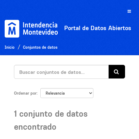
Ir
al
Toggle
contenido
naviga
Portal de Datos Abiertos
Inicio
Conjuntos de datos
Ordenar por
1 conjunto de datos
encontrado