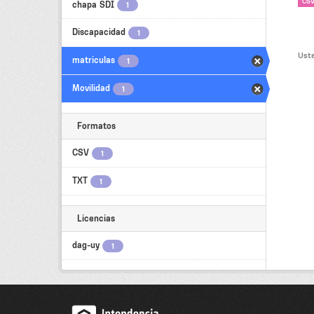
CS
chapa SDI
1
Discapacidad
1
Uste
matriculas
1
Movilidad
1
Formatos
CSV
1
TXT
1
Licencias
dag-uy
1