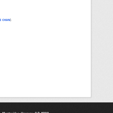
PI CKAN
).