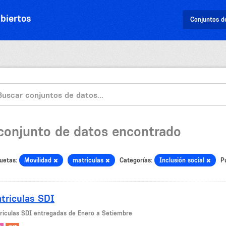
biertos
Conjuntos d
 conjunto de datos encontrado
uetas:
Movilidad
matriculas
Categorías:
Inclusión social
P
triculas SDI
riculas SDI entregadas de Enero a Setiembre