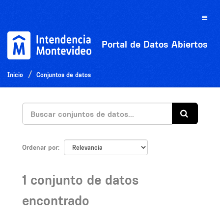
Ir
al
Toggle
contenido
naviga
Portal de Datos Abiertos
Inicio
Conjuntos de datos
Ordenar por
1 conjunto de datos
encontrado