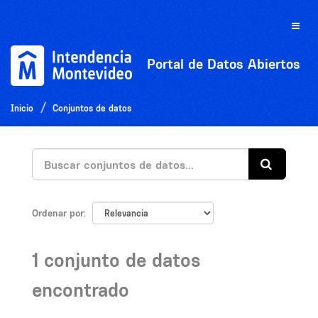
Ir
al
Toggle
contenido
naviga
Portal de Datos Abiertos
Inicio
Conjuntos de datos
Ordenar por
1 conjunto de datos
encontrado