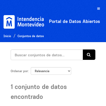
Ir
al
Toggle
contenido
naviga
Portal de Datos Abiertos
Inicio
Conjuntos de datos
Ordenar por
1 conjunto de datos
encontrado