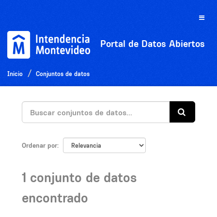
Ir
al
Toggle
contenido
naviga
Portal de Datos Abiertos
Inicio
Conjuntos de datos
Ordenar por
1 conjunto de datos
encontrado