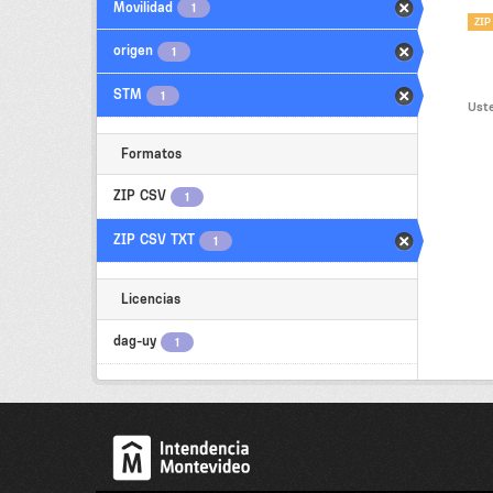
Movilidad
1
ZIP
origen
1
STM
1
Uste
Formatos
ZIP CSV
1
ZIP CSV TXT
1
Licencias
dag-uy
1