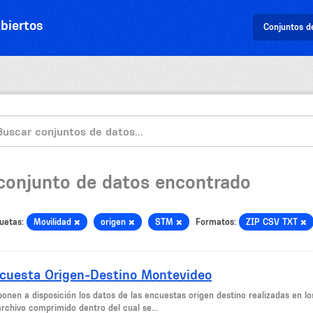
biertos
Conjuntos d
 conjunto de datos encontrado
uetas:
Movilidad
origen
STM
Formatos:
ZIP CSV TXT
cuesta Origen-Destino Montevideo
ponen a disposición los datos de las encuestas origen destino realizadas en l
archivo comprimido dentro del cual se...