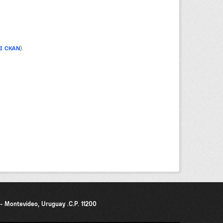
PI CKAN
).
0 - Montevideo, Uruguay .C.P. 11200