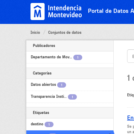
Ir
al
Portal de Datos A
contenido
Inicio
Conjuntos de datos
Publicadores
Departamento de Mov...
1
Categorías
1
Datos abiertos
1
Etiq
Transparencia Insti...
1
Etiquetas
En
destino
1
Se 
un 