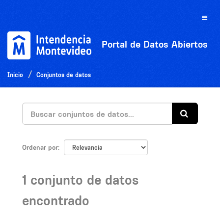
Ir
al
Toggle
contenido
naviga
Portal de Datos Abiertos
Inicio
Conjuntos de datos
Ordenar por
1 conjunto de datos
encontrado