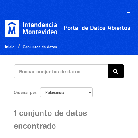
Ir
al
Toggle
contenido
naviga
Portal de Datos Abiertos
Inicio
Conjuntos de datos
Ordenar por
1 conjunto de datos
encontrado