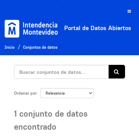
Ir
al
Toggle
contenido
naviga
Portal de Datos Abiertos
Inicio
Conjuntos de datos
Ordenar por
1 conjunto de datos
encontrado